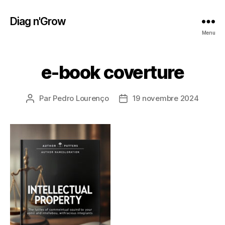
Diag n'Grow
Menu
e-book coverture
Par
Pedro Lourenço
19 novembre 2024
Auteur
Date
de
de
l’article
l’article