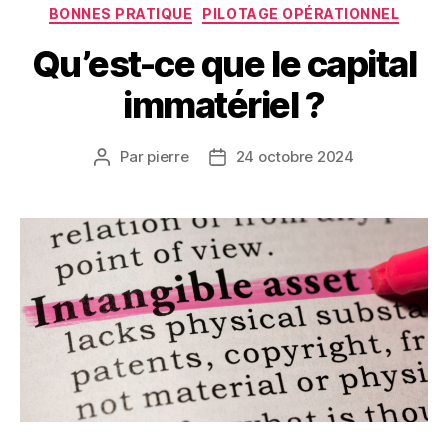
Catégories
BONNES PRATIQUE
PILOTAGE OPÉRATIONNEL
Qu’est-ce que le capital
immatériel ?
Par
pierre
24 octobre 2024
Auteur
Date
de
de
l’article
l’article