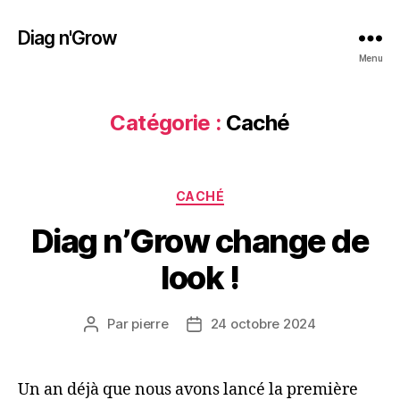
Diag n'Grow
Menu
Catégorie :
Caché
Catégories
CACHÉ
Diag n’Grow change de
look !
Par
pierre
24 octobre 2024
Auteur
Date
de
de
l’article
l’article
Un an déjà que nous avons lancé la première