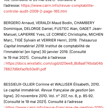
l’adresse:
https://www.cairn.info/revue-comptabilite-
controle-audit-2009-2-page-165.htm
BERGERO Arnaud, VERALDI Maud Bodin, CHAMBERY
Dominique, DELORGE Daniel, FUSTEC Alan, GAGET Jean-
Manuel, LAPIERRE Yves, LE CORNEC Christophe, MICHEN
Marc, TIGÉ Sylvain et VERRIER Henri, 2019.
Thésaurus
Capital Immatériel 2019.
Institut de comptabilité de
l’immatériel [en ligne] 30 janvier 2019. [Consulté
le 19 mai 2021]. Consulté à l’adresse
:
https://docs.wixstatic.com/ugd/d20ee8_8b8aaf74bda04b
78827d6bfad1b50e81.pdf
BESSIEUX-OLLIER Corinne et WALLISER Élisabeth, 2010.
Le capital immatériel.
Revue française de gestion
[en
ligne]. 20 novembre 2010. Vol. n° 207, no. 8, p. 85‑92.
[Consulté le 19 mai 2021]. Consulté à l’adresse
:
https://www.cairn.info/revue-francaise-de-gestion-2010-